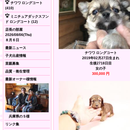
チワワ ロングコート
(410)
ミニチュアダックスフン
ド ロングコート (12)
店長の部屋
2026/08/06(Thu)
８月６日
最新ニュース
チワワ ロングコート
子犬出産情報
2019年02月27日生まれ
生後2718日目
里親募集
女の子
品質・衛生管理
300,000 円
最新オーナー様情報
兵庫県のＳ様
リンク集