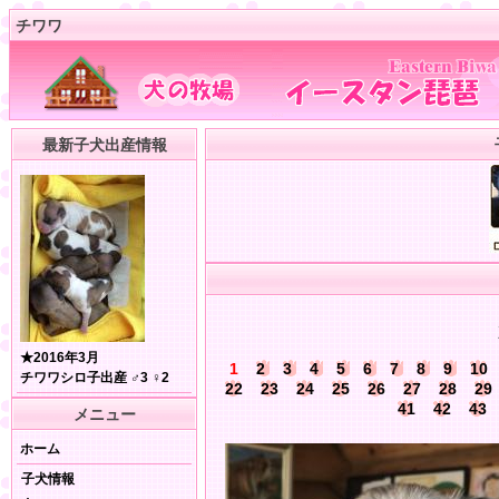
チワワ
最新子犬出産情報
★2016年3月
1
2
3
4
5
6
7
8
9
10
チワワシロ子出産 ♂3 ♀2
22
23
24
25
26
27
28
29
41
42
43
メニュー
ホーム
子犬情報