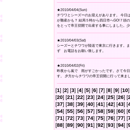
★2010/04/04(Sun)
チワワとシーズーのお迎えがあります。 今日
が難産かも？ 結局５時から四日市へGO!７
をとって帝王切開で出産する事にしました。少
★2010/04/03(Sat)
シーズーとチワワが陸送で東京に行きます。ま
ず お電話をお願い致します。
★2010/04/02(Fri)
昨夜から嵐で 雨がすごかったです。さて今日
す。 夕方からチワワの帝王切開に行って来ま
[
1
] [
2
] [
3
] [
4
] [
5
] [
6
] [
7
] [
8
] [
9
] [
10
]
[
20
] [
21
] [
22
] [
23
] [
24
] [
25
] [
26
] [
[
37
] [
38
] [
39
] [
40
] [
41
] [
42
] [
43
] [
[
54
] [
55
] [
56
] [
57
] [
58
] [
59
] [
60
] [
[
71
] [
72
] [
73
] [
74
] [
75
] [
76
] [
77
] [
[
88
] [
89
] [
90
] [
91
] [
92
] [
93
] [
94
] [