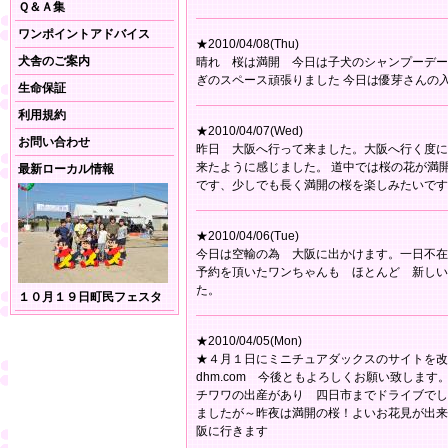
Ｑ＆Ａ集
ワンポイントアドバイス
★2010/04/08(Thu)
犬舎のご案内
晴れ 桜は満開 今日は子犬のシャンプーデー
ぎのスペース頑張りました 今日は優芽さんの
生命保証
利用規約
★2010/04/07(Wed)
お問い合わせ
昨日 大阪へ行って来ました。大阪へ行く度に
来たように感じました。 道中では桜の花が満
最新ローカル情報
です、少しでも長く満開の桜を楽しみたいです
★2010/04/06(Tue)
今日は空輸の為 大阪に出かけます。一日不在
予約を頂いたワンちゃんも ほとんど 新しい
た。
１０月１９日町民フェスタ
★2010/04/05(Mon)
★４月１日にミニチュアダックスのサイトを改築いたし
dhm.com 今後ともよろしくお願い致しま
チワワの出産があり 四日市までドライブでし
ましたが～昨夜は満開の桜！よいお花見が出来
阪に行きます