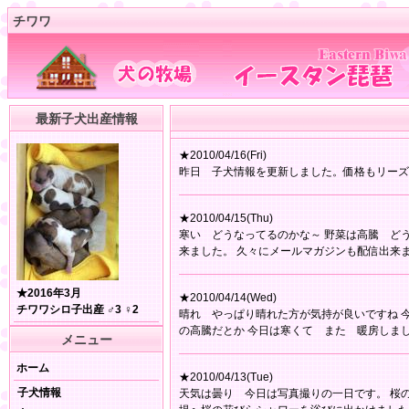
チワワ
最新子犬出産情報
★2010/04/16(Fri)
昨日 子犬情報を更新しました。価格もリーズ
★2010/04/15(Thu)
寒い どうなってるのかな～ 野菜は高騰 ど
来ました。 久々にメールマガジンも配信出来
★2016年3月
★2010/04/14(Wed)
チワワシロ子出産 ♂3 ♀2
晴れ やっぱり晴れた方が気持が良いですね 
の高騰だとか 今日は寒くて また 暖房しま
メニュー
ホーム
★2010/04/13(Tue)
子犬情報
天気は曇り 今日は写真撮りの一日です。 桜