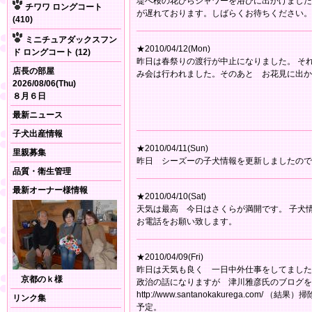
堤へ桜の花びらシャワーを浴びに出かけました
チワワ ロングコート
が遅れております。しばらくお待ちください。
(410)
ミニチュアダックスフン
★2010/04/12(Mon)
ド ロングコート (12)
昨日は春祭りの渡行が中止になりました。 そ
店長の部屋
み会は行われました。そのあと お花見に出か
2026/08/06(Thu)
８月６日
最新ニュース
子犬出産情報
★2010/04/11(Sun)
里親募集
昨日 シーズーの子犬情報を更新しましたので
品質・衛生管理
最新オーナー様情報
★2010/04/10(Sat)
天気は最高 今日はさくらが満開です。 子犬
お電話をお願い致します。
★2010/04/09(Fri)
昨日は天気も良く 一日中外仕事をしてました
京都のｋ様
政治の話になりますが 津川雅彦氏のブログを
http://www.santanokakurega.c
リンク集
予定。