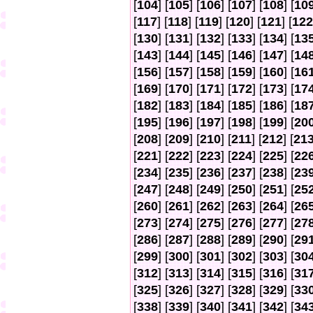
[
104
] [
105
] [
106
] [
107
] [
108
] [
10
[
117
] [
118
] [
119
] [
120
] [
121
] [
122
[
130
] [
131
] [
132
] [
133
] [
134
] [
13
[
143
] [
144
] [
145
] [
146
] [
147
] [
14
[
156
] [
157
] [
158
] [
159
] [
160
] [
16
[
169
] [
170
] [
171
] [
172
] [
173
] [
17
[
182
] [
183
] [
184
] [
185
] [
186
] [
18
[
195
] [
196
] [
197
] [
198
] [
199
] [
20
[
208
] [
209
] [
210
] [
211
] [
212
] [
21
[
221
] [
222
] [
223
] [
224
] [
225
] [
22
[
234
] [
235
] [
236
] [
237
] [
238
] [
23
[
247
] [
248
] [
249
] [
250
] [
251
] [
25
[
260
] [
261
] [
262
] [
263
] [
264
] [
26
[
273
] [
274
] [
275
] [
276
] [
277
] [
27
[
286
] [
287
] [
288
] [
289
] [
290
] [
29
[
299
] [
300
] [
301
] [
302
] [
303
] [
30
[
312
] [
313
] [
314
] [
315
] [
316
] [
31
[
325
] [
326
] [
327
] [
328
] [
329
] [
33
[
338
] [
339
] [
340
] [
341
] [
342
] [
34