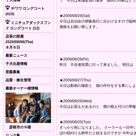
子犬情報
て 今日は衆議委員の選挙 国民の判断はどう
チワワ ロングコート
(410)
★2009/08/29(Sat)
今日は自治会の研修旅行に出かけますので臨時
ミニチュアダックスフン
連絡をお願い致します。
ド ロングコート (12)
店長の部屋
2026/08/06(Thu)
８月６日
最新ニュース
★2009/08/28(Fri)
子犬出産情報
昨日 不在者投票に行って来ました。 明日は
里親募集
品質・衛生管理
★2009/08/27(Thu)
今日は動画の撮影と 畑の作付をする事にしよ
最新オーナー様情報
★2009/08/26(Wed)
今日はお迎えがあるのと 畑の植え付けの準備
★2009/08/25(Tue)
彦根市のＮ様
すっかり秋になりました。 クーラーも一日中
ぼの稲刈りも例年だと始まるのですが 今年は
リンク集