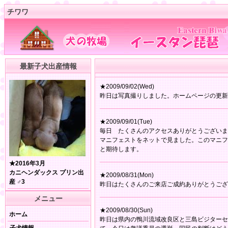
チワワ
最新子犬出産情報
★2009/09/02(Wed)
昨日は写真撮りしました。ホームページの更新
★2009/09/01(Tue)
毎日 たくさんのアクセスありがとうございま
マニフェストをネットで見ました。このマニフ
と期待します。
★2016年3月
カニヘンダックス プリン出
★2009/08/31(Mon)
産 ♂3
昨日はたくさんのご来店ご成約ありがとうござ
メニュー
★2009/08/30(Sun)
ホーム
昨日は県内の鴨川流域改良区と三島ビジターセ