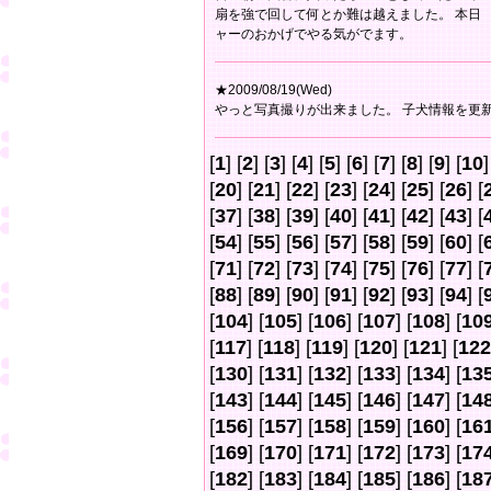
扇を強で回して何とか難は越えました。 本日
ャーのおかげでやる気がでます。
★2009/08/19(Wed)
やっと写真撮りが出来ました。 子犬情報を更
[
1
] [
2
] [
3
] [
4
] [
5
] [
6
] [
7
] [
8
] [
9
] [
10
]
[
20
] [
21
] [
22
] [
23
] [
24
] [
25
] [
26
] [
[
37
] [
38
] [
39
] [
40
] [
41
] [
42
] [
43
] [
[
54
] [
55
] [
56
] [
57
] [
58
] [
59
] [
60
] [
[
71
] [
72
] [
73
] [
74
] [
75
] [
76
] [
77
] [
[
88
] [
89
] [
90
] [
91
] [
92
] [
93
] [
94
] [
[
104
] [
105
] [
106
] [
107
] [
108
] [
10
[
117
] [
118
] [
119
] [
120
] [
121
] [
122
[
130
] [
131
] [
132
] [
133
] [
134
] [
13
[
143
] [
144
] [
145
] [
146
] [
147
] [
14
[
156
] [
157
] [
158
] [
159
] [
160
] [
16
[
169
] [
170
] [
171
] [
172
] [
173
] [
17
[
182
] [
183
] [
184
] [
185
] [
186
] [
18