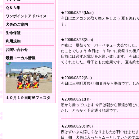
Ｑ＆Ａ集
★2009/08/24(Mon)
ワンポイントアドバイス
今日はエアコンの取り換えをしよう 夏も終わ
す。
犬舎のご案内
生命保証
★2009/08/23(Sun)
利用規約
昨夜は 夏祭りで バーベキュー大会でした。
お問い合わせ
たことでしょう 今日は 午前中に夏祭りの後
店前には必ずお電話をお願い致します。 今日
最新ローカル情報
てくれました。母子ともに健康です。 夏も
★2009/08/22(Sat)
今日は三津町夏祭り 朝８時から準備です、し
１０月１９日町民フェスタ
★2009/08/21(Fri)
朝から曇っています 今日は朝から孫達が遊び
たし ともかく予定通り順調です。
★2009/08/20(Thu)
夜はずいぶん涼しくなりましたが日中はまだま
日 朝 犬舎に入ったらムーとしていたのでエ