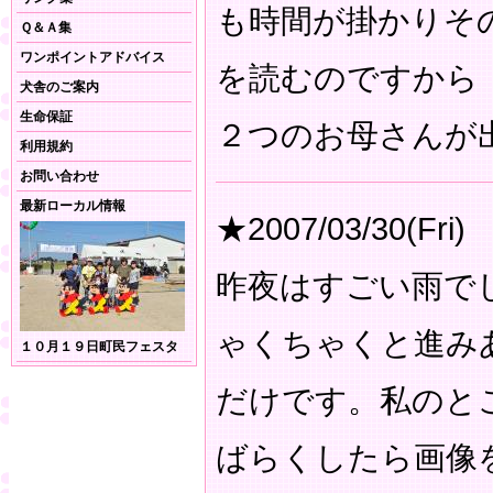
も時間が掛かりそ
Ｑ＆Ａ集
ワンポイントアドバイス
を読むのですから
犬舎のご案内
生命保証
２つのお母さんが
利用規約
お問い合わせ
最新ローカル情報
★2007/03/30(Fri)
昨夜はすごい雨で
ゃくちゃくと進み
１０月１９日町民フェスタ
だけです。私のと
ばらくしたら画像