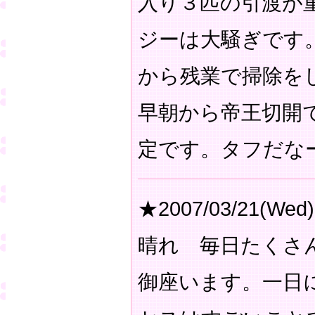
入り３匹の引渡が
ジーは大騒ぎです
から残業で掃除を
早朝から帝王切開
定です。タフだ
★2007/03/21(Wed)
晴れ 毎日たくさ
御座います。一日