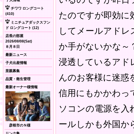
子犬情報
チワワ ロングコート
たのですが即効に
(410)
ミニチュアダックスフン
ド ロングコート (12)
してメールアドレ
店長の部屋
2026/08/08(Sat)
か手がないかな～
８月８日
最新ニュース
浸透しているアド
子犬出産情報
里親募集
んのお客様に迷惑
品質・衛生管理
最新オーナー様情報
信用にもかかわっ
ソコンの電源を入
ールしかも外国か
彦根市のＮ様
リンク集