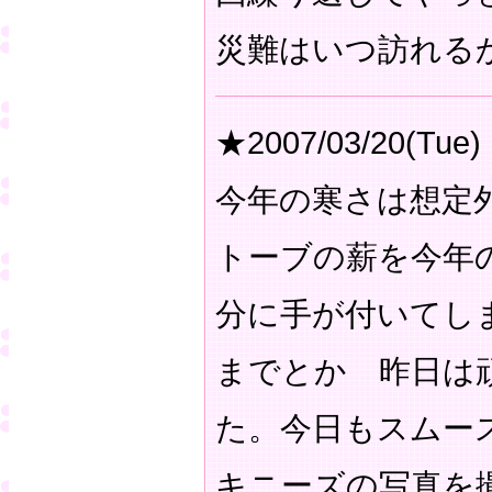
災難はいつ訪れる
★2007/03/20(Tue)
今年の寒さは想定
トーブの薪を今年
分に手が付いてし
までとか 昨日は
た。今日もスムー
キニーズの写真を