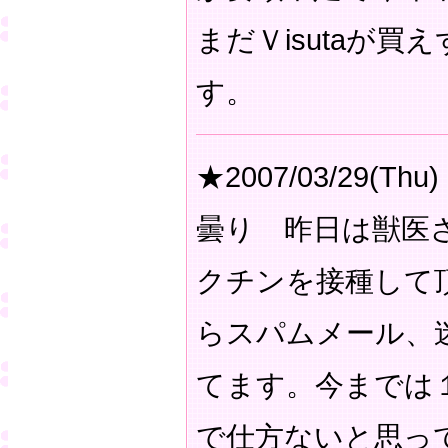
まだＶisutaが
す。
★2007/03/29(Thu)
曇り 昨日は獣医
クチンを接種して
らスパムメール、
てます。今までは
で仕方ないと思っ