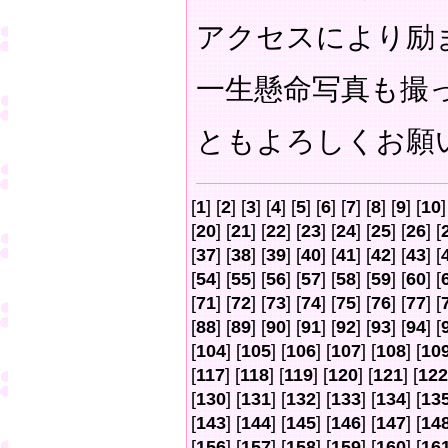
アクセスにより励
一生懸命写真も撮
ともよろしくお願
[
1
] [
2
] [
3
] [
4
] [
5
] [
6
] [
7
] [
8
] [
9
] [
10
]
[
20
] [
21
] [
22
] [
23
] [
24
] [
25
] [
26
] [
[
37
] [
38
] [
39
] [
40
] [
41
] [
42
] [
43
] [
[
54
] [
55
] [
56
] [
57
] [
58
] [
59
] [
60
] [
[
71
] [
72
] [
73
] [
74
] [
75
] [
76
] [
77
] [
[
88
] [
89
] [
90
] [
91
] [
92
] [
93
] [
94
] [
[
104
] [
105
] [
106
] [
107
] [
108
] [
10
[
117
] [
118
] [
119
] [
120
] [
121
] [
122
[
130
] [
131
] [
132
] [
133
] [
134
] [
13
[
143
] [
144
] [
145
] [
146
] [
147
] [
14
[
156
] [
157
] [
158
] [
159
] [
160
] [
16