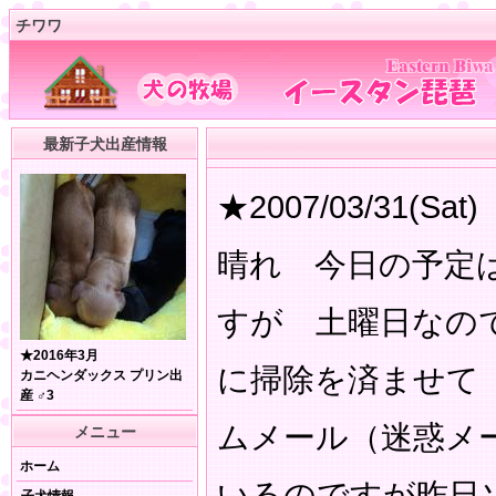
チワワ
最新子犬出産情報
★2007/03/31(Sat)
晴れ 今日の予定
すが 土曜日なの
★2016年3月
に掃除を済ませて
カニヘンダックス プリン出
産 ♂3
ムメール（迷惑メ
メニュー
ホーム
いるのですが昨日