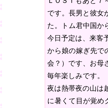
ＬＯＳＴもあと７
です。長男と彼女
た。トム君中国か
今日予定は、来客
から娘の嫁ぎ先で
会？）です、お母
毎年楽しみです
夜は熱帯夜の山は
に暑くて目が覚め