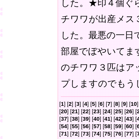
した。★印４個ぐ
チワワが出産メス
した。最悪の一日
部屋でぼやいてま
のチワワ３匹はア
プしますのでもう
[
1
] [
2
] [
3
] [
4
] [
5
] [
6
] [
7
] [
8
] [
9
] [
10
]
[
20
] [
21
] [
22
] [
23
] [
24
] [
25
] [
26
] [
[
37
] [
38
] [
39
] [
40
] [
41
] [
42
] [
43
] [
[
54
] [
55
] [
56
] [
57
] [
58
] [
59
] [
60
] [
[
71
] [
72
] [
73
] [
74
] [
75
] [
76
] [
77
] [