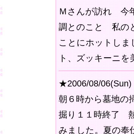
Ｍさんが訪れ 今
調とのこと 私の
ことにホットしま
ト、ズッキーニを
★2006/08/06(Sun)
朝６時から墓地の
掘り１１時終了 
みました。夏の奉