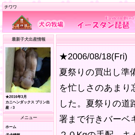
チワワ
最新子犬出産情報
★2006/08/18(Fri)
夏祭りの買出し準
を忙しさのあまり
★2016年3月
した。夏祭りの道
カニヘンダックス プリン出
産 ♂3
署まで行きバーベ
メニュー
ホーム
２０Kgの手配。