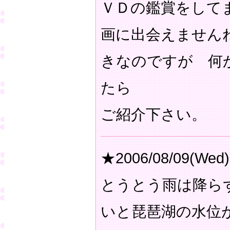
ＶＤの鑑賞をして
画に出会えません
きなのですが 何
たら
ご紹介下さい。
★2006/08/09(Wed)
とうとう雨は降ら
いと琵琶湖の水位