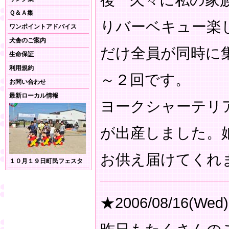
後 久々に私の家
Ｑ＆Ａ集
りバーベキュー楽
ワンポイントアドバイス
犬舎のご案内
だけ全員が同時に
生命保証
利用規約
～２回です。
お問い合わせ
最新ローカル情報
ヨークシャーテリ
が出産しました。
お供え届けてくれ
１０月１９日町民フェスタ
★2006/08/16(Wed)