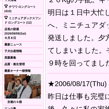
子犬情報
チワワ ロングコート
明日は１日中大忙
(410)
ミニチュアダックスフン
ド ロングコート (12)
へ、ミニチュアダ
店長の部屋
2026/08/08(Sat)
発送しました。夕
８月８日
最新ニュース
てしまいました。
子犬出産情報
里親募集
９時を回ってまし
品質・衛生管理
最新オーナー様情報
★2006/08/17(Thu)
昨日は仕事も完璧
京都のＳ様
リンク集