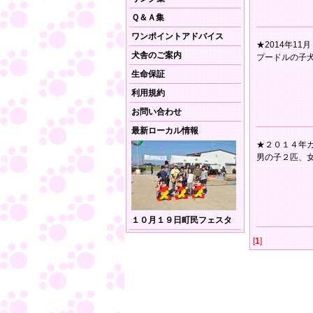
Ｑ＆Ａ集
ワンポイントアドバイス
★2014年11
犬舎のご案内
プードルの子
生命保証
利用規約
お問い合わせ
最新ローカル情報
★２０１４年
男の子２匹、
１０月１９日町民フェスタ
[
1
]