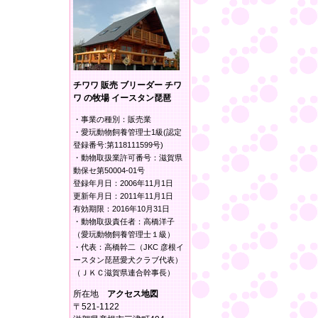
チワワ 販売 ブリーダー チワ
ワ の牧場 イースタン琵琶
・事業の種別：販売業
・愛玩動物飼養管理士1級(認定
登録番号:第118111599号)
・動物取扱業許可番号：滋賀県
動保セ第50004-01号
登録年月日：2006年11月1日
更新年月日：2011年11月1日
有効期限：2016年10月31日
・動物取扱責任者：高橋洋子
（愛玩動物飼養管理士１級）
・代表：高橋幹二（JKC 彦根イ
ースタン琵琶愛犬クラブ代表）
（ＪＫＣ滋賀県連合幹事長）
所在地
アクセス地図
〒521-1122