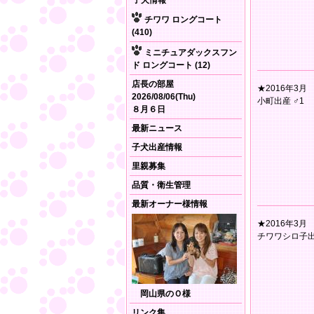
子犬情報
チワワ ロングコート
(410)
ミニチュアダックスフン
ド ロングコート (12)
店長の部屋
★2016年3月
2026/08/06(Thu)
小町出産 ♂1
８月６日
最新ニュース
子犬出産情報
里親募集
品質・衛生管理
最新オーナー様情報
★2016年3月
チワワシロ子出産
岡山県のＯ様
リンク集