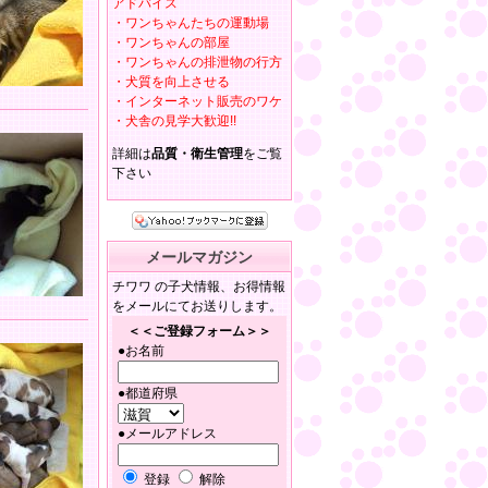
アドバイス
・ワンちゃんたちの運動場
・ワンちゃんの部屋
・ワンちゃんの排泄物の行方
・犬質を向上させる
・インターネット販売のワケ
・犬舎の見学大歓迎!!
詳細は
品質・衛生管理
をご覧
下さい
メールマガジン
チワワ の子犬情報、お得情報
をメールにてお送りします。
＜＜ご登録フォーム＞＞
●お名前
●都道府県
●メールアドレス
登録
解除