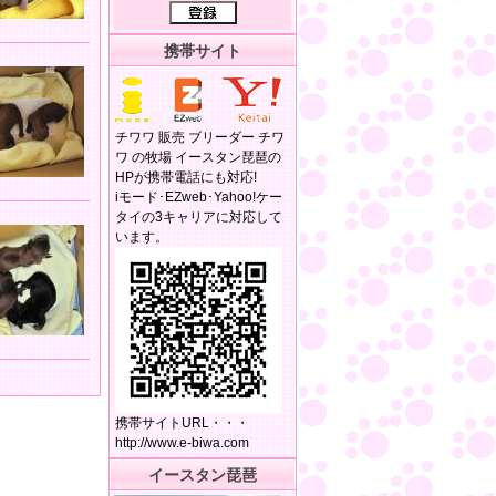
携帯サイト
チワワ 販売 ブリーダー チワ
ワ の牧場 イースタン琵琶の
HPが携帯電話にも対応!
iモード･EZweb･Yahoo!ケー
タイの3キャリアに対応して
います。
携帯サイトURL・・・
http://www.e-biwa.com
イースタン琵琶