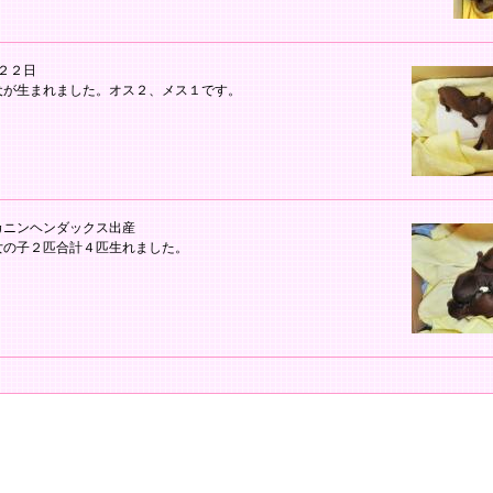
月２２日
犬が生まれました。オス２、メス１です。
カニンヘンダックス出産
女の子２匹合計４匹生れました。