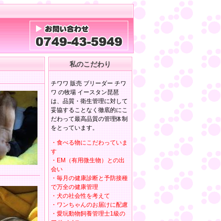
私のこだわり
チワワ 販売 ブリーダー チワ
ワ の牧場 イースタン琵琶
は、品質・衛生管理に対して
妥協することなく徹底的にこ
だわって最高品質の管理体制
をとっています。
・食べる物にこだわっていま
す
・EM（有用微生物）との出
会い
・毎月の健康診断と予防接種
で万全の健康管理
・犬の社会性を考えて
・ワンちゃんのお届けに配慮
・愛玩動物飼養管理士1級の