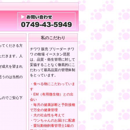
私のこだわり
ってくださる方
チワワ 販売 ブリーダー チワ
ワ の牧場 イースタン琵琶
ただきます。人
は、品質・衛生管理に対して
妥協することなく徹底的にこ
ぜ成犬を望まれ
だわって最高品質の管理体制
をとっています。
思うのは当然の
・食べる物にこだわっていま
す
・EM（有用微生物）との出
んのでご安心下
会い
・毎月の健康診断と予防接種
で万全の健康管理
・犬の社会性を考えて
・ワンちゃんのお届けに配慮
・愛玩動物飼養管理士1級の