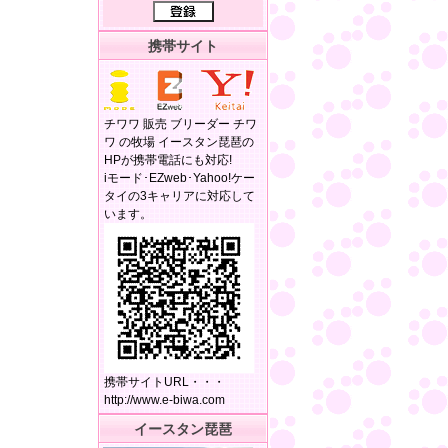
携帯サイト
チワワ 販売 ブリーダー チワ
ワ の牧場 イースタン琵琶の
HPが携帯電話にも対応!
iモード･EZweb･Yahoo!ケー
タイの3キャリアに対応して
います。
携帯サイトURL・・・
http://www.e-biwa.com
イースタン琵琶