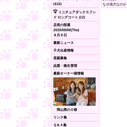
(410)
なぜ成犬なのか
ミニチュアダックスフン
ド ロングコート (12)
店長の部屋
2026/08/06(Thu)
８月６日
最新ニュース
子犬出産情報
里親募集
品質・衛生管理
最新オーナー様情報
岡山県のＯ様
リンク集
Ｑ＆Ａ集