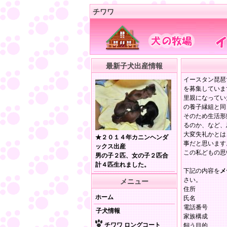
チワワ
最新子犬出産情報
イースタン琵琶
を募集していま
里親になってい
の養子縁組と同
そのため生活形
るのか、など、
大変失礼かとは
★２０１４年カニンヘンダ
事だと思います
ックス出産
この私どもの思
男の子２匹、女の子２匹合
計４匹生れました。
下記の内容を
メ
さい。
メニュー
住所
ホーム
氏名
電話番号
子犬情報
家族構成
チワワ ロングコート
飼う目的