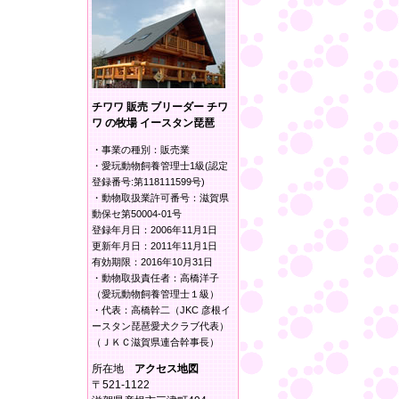
チワワ 販売 ブリーダー チワ
ワ の牧場 イースタン琵琶
・事業の種別：販売業
・愛玩動物飼養管理士1級(認定
登録番号:第118111599号)
・動物取扱業許可番号：滋賀県
動保セ第50004-01号
登録年月日：2006年11月1日
更新年月日：2011年11月1日
有効期限：2016年10月31日
・動物取扱責任者：高橋洋子
（愛玩動物飼養管理士１級）
・代表：高橋幹二（JKC 彦根イ
ースタン琵琶愛犬クラブ代表）
（ＪＫＣ滋賀県連合幹事長）
所在地
アクセス地図
〒521-1122