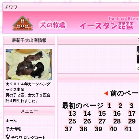
チワワ
最新子犬出産情報
★２０１４年カニンヘンダ
ックス出産
前のペー
男の子２匹、女の子２匹合
計４匹生れました。
最初のページ
1
2
3
メニュー
13
14
15
16
17
25
26
27
28
29
ホーム
37
38
39
40
41
子犬情報
チワワ ロングコート