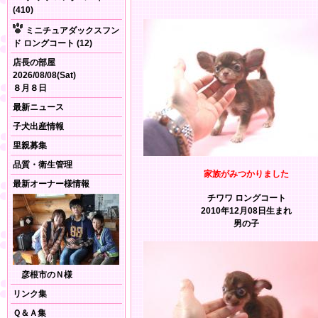
(410)
ミニチュアダックスフン
ド ロングコート (12)
店長の部屋
2026/08/08(Sat)
８月８日
最新ニュース
子犬出産情報
里親募集
品質・衛生管理
家族がみつかりました
最新オーナー様情報
チワワ ロングコート
2010年12月08日生まれ
男の子
彦根市のＮ様
リンク集
Ｑ＆Ａ集