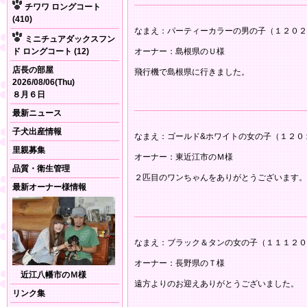
チワワ ロングコート
(410)
なまえ：パーティーカラーの男の子（１２０２
ミニチュアダックスフン
ド ロングコート (12)
オーナー：島根県のＵ様
店長の部屋
飛行機で島根県に行きました。
2026/08/06(Thu)
８月６日
最新ニュース
子犬出産情報
なまえ：ゴールド&ホワイトの女の子（１２０
里親募集
オーナー：東近江市のＭ様
品質・衛生管理
２匹目のワンちゃんをありがとうございます。
最新オーナー様情報
なまえ：ブラック＆タンの女の子（１１１２０
オーナー：長野県のＴ様
近江八幡市のＭ様
遠方よりのお迎えありがとうございました。
リンク集