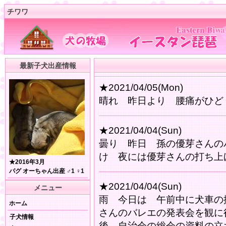
チワワ
最新子犬出産情報
★2021/04/05(Mon)
晴れ 昨日より 腰痛がひ
★2021/04/04(Sun)
曇り 昨日 孫の優芽さんの
け 夜には優芽さんの打ち上
★2016年3月
パグ オーちゃん出産 ♂1 ♀1
★2021/04/04(Sun)
メニュー
雨 今日は 午前中に犬車の
ホーム
さんのバレエの発表会を観に
子犬情報
後 自治会の総会の資料の立