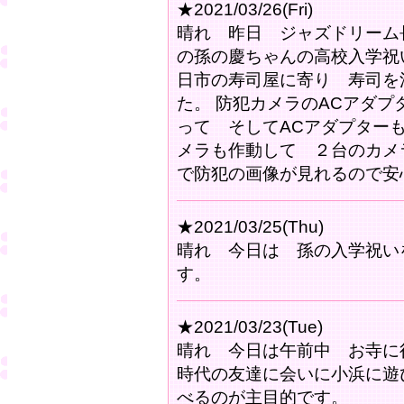
★2021/03/26(Fri)
晴れ 昨日 ジャズドリーム
の孫の慶ちゃんの高校入学祝
日市の寿司屋に寄り 寿司を
た。 防犯カメラのACアダ
って そしてACアダプター
メラも作動して ２台のカメ
で防犯の画像が見れるので安
★2021/03/25(Thu)
晴れ 今日は 孫の入学祝い
す。
★2021/03/23(Tue)
晴れ 今日は午前中 お寺に
時代の友達に会いに小浜に遊
べるのが主目的です。