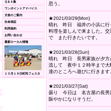
Ｑ＆Ａ集
思う。
ワンポイントアドバイス
犬舎のご案内
★2021/03/29(Mon)
生命保証
晴れ 昨日 福井の小浜に行
利用規約
料理を楽しんで来ました。交
お問い合わせ
で また行きたいです。
最新ローカル情報
★2021/03/28(Sun)
晴れ 昨日 長男家族が夕方
流して 夜中１２時半まで大
達のところへ遊びに行きます
１０月１９日町民フェスタ
★2021/03/27(Sat)
曇り 今日は 名古屋の長男
賑やかになりそうだ。