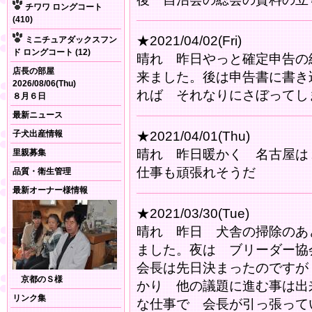
チワワ ロングコート
(410)
★2021/04/02(Fri)
ミニチュアダックスフン
ド ロングコート (12)
晴れ 昨日やっと確定申告の
店長の部屋
来ました。後は申告書に書き
2026/08/06(Thu)
れば それなりにさぼってし
８月６日
最新ニュース
子犬出産情報
★2021/04/01(Thu)
晴れ 昨日暖かく 名古屋は
里親募集
仕事も頑張れそうだ
品質・衛生管理
最新オーナー様情報
★2021/03/30(Tue)
晴れ 昨日 犬舎の掃除のあ
ました。夜は ブリーダー協
会長は先日決まったのですが
京都のＳ様
かり 他の議題に進む事は出
リンク集
な仕事で 会長が引っ張って