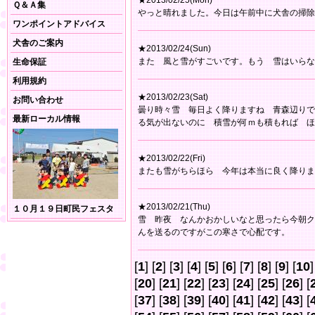
★2013/02/25(Mon)
Ｑ＆Ａ集
やっと晴れました。今日は午前中に犬舎の掃除
ワンポイントアドバイス
犬舎のご案内
★2013/02/24(Sun)
また 風と雪がすごいです。もう 雪はいらな
生命保証
利用規約
★2013/02/23(Sat)
お問い合わせ
曇り時々雪 毎日よく降りますね 青森辺りで
最新ローカル情報
る気が出ないのに 積雪が何ｍも積もれば ほ
★2013/02/22(Fri)
またも雪がちらほら 今年は本当に良く降りま
★2013/02/21(Thu)
１０月１９日町民フェスタ
雪 昨夜 なんかおかしいなと思ったら今朝ク
んを送るのですがこの寒さで心配です。
[
1
] [
2
] [
3
] [
4
] [
5
] [
6
] [
7
] [
8
] [
9
] [
10
]
[
20
] [
21
] [
22
] [
23
] [
24
] [
25
] [
26
] [
[
37
] [
38
] [
39
] [
40
] [
41
] [
42
] [
43
] [