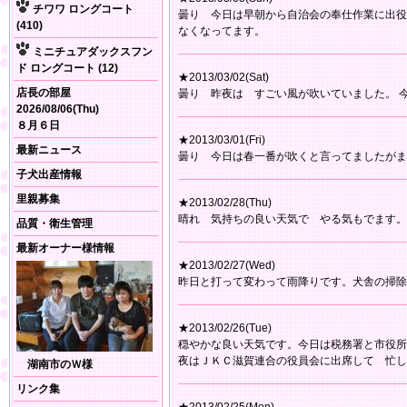
チワワ ロングコート
曇り 今日は早朝から自治会の奉仕作業に出役
(410)
なくなってます。
ミニチュアダックスフン
ド ロングコート (12)
★2013/03/02(Sat)
店長の部屋
曇り 昨夜は すごい風が吹いていました。 
2026/08/06(Thu)
８月６日
★2013/03/01(Fri)
最新ニュース
曇り 今日は春一番が吹くと言ってましたがま
子犬出産情報
里親募集
★2013/02/28(Thu)
晴れ 気持ちの良い天気で やる気もでます。
品質・衛生管理
最新オーナー様情報
★2013/02/27(Wed)
昨日と打って変わって雨降りです。犬舎の掃除
★2013/02/26(Tue)
穏やかな良い天気です。今日は税務署と市役
夜はＪＫＣ滋賀連合の役員会に出席して 忙し
湖南市のＷ様
リンク集