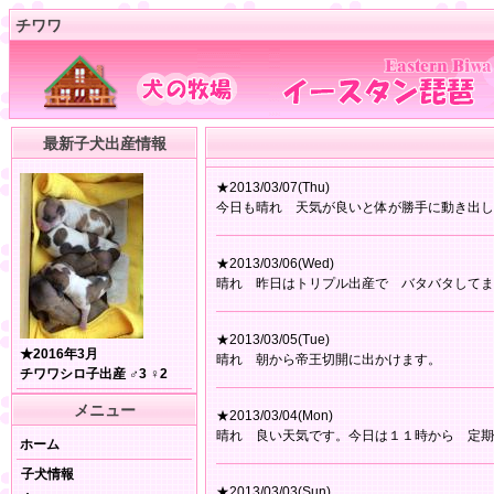
チワワ
最新子犬出産情報
★2013/03/07(Thu)
今日も晴れ 天気が良いと体が勝手に動き出し
★2013/03/06(Wed)
晴れ 昨日はトリプル出産で バタバタしてま
★2013/03/05(Tue)
★2016年3月
晴れ 朝から帝王切開に出かけます。
チワワシロ子出産 ♂3 ♀2
メニュー
★2013/03/04(Mon)
晴れ 良い天気です。今日は１１時から 定期
ホーム
子犬情報
★2013/03/03(Sun)