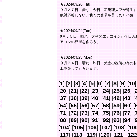
★2024/09/26(Thu)
９月２７日 曇り 今日 新総理大臣が誕生す
絶対応援しない。我々の業界を苦しめた小泉 
★2024/09/24(Tue)
9月２５日 晴れ 犬舎のエアコインが今日入
アコンの部屋を作ろう。
★2024/09/23(Mon)
９月２４日 晴れ 昨日 犬舎の改装の為の材
工事をしてもらいます。
[
1
] [
2
] [
3
] [
4
] [
5
] [
6
] [
7
] [
8
] [
9
] [
10
]
[
20
] [
21
] [
22
] [
23
] [
24
] [
25
] [
26
] [
[
37
] [
38
] [
39
] [
40
] [
41
] [
42
] [
43
] [
[
54
] [
55
] [
56
] [
57
] [
58
] [
59
] [
60
] [
[
71
] [
72
] [
73
] [
74
] [
75
] [
76
] [
77
] [
[
88
] [
89
] [
90
] [
91
] [
92
] [
93
] [
94
] [
[
104
] [
105
] [
106
] [
107
] [
108
] [
10
[
117
] [
118
] [
119
] [
120
] [
121
] [
122