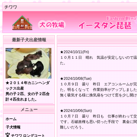
チワワ
最新子犬出産情報
★2024/10/11(Fri)
１０月１１日 晴れ 気温が安定しないので温
た。
★2024/10/08(Tue)
★２０１４年カニンヘンダ
１０月９日 曇り 昨日 エアコンルームが完
ックス出産
た。明るくなって 作業効率がアップしました
男の子２匹、女の子２匹合
無く吸気する様に換気扇をつけて窓を少し開け
計４匹生れました。
メニュー
★2024/10/06(Sun)
１０月７日 曇り 昨日も 仕事が終わって交
ホーム
です。石破政権も思い切った手段で 裏金に関
子犬情報
難しいだろう。
チワワ ロングコート