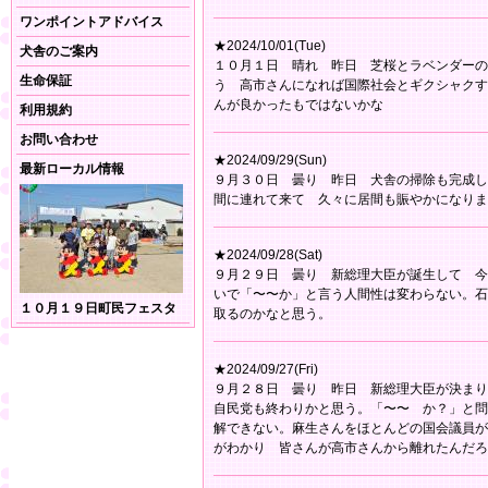
ワンポイントアドバイス
★2024/10/01(Tue)
犬舎のご案内
１０月１日 晴れ 昨日 芝桜とラベンダーの
生命保証
う 高市さんになれば国際社会とギクシャクす
んが良かったもではないかな
利用規約
お問い合わせ
★2024/09/29(Sun)
最新ローカル情報
９月３０日 曇り 昨日 犬舎の掃除も完成し
間に連れて来て 久々に居間も賑やかになりま
★2024/09/28(Sat)
９月２９日 曇り 新総理大臣が誕生して 今
いで「〜〜か」と言う人間性は変わらない。石
１０月１９日町民フェスタ
取るのかなと思う。
★2024/09/27(Fri)
９月２８日 曇り 昨日 新総理大臣が決まり
自民党も終わりかと思う。「〜〜 か？」と問
解できない。麻生さんをほとんどの国会議員が
がわかり 皆さんが高市さんから離れたんだろ