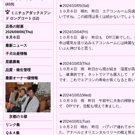
(410)
★2024/10/05(Sat)
１０月６日 晴れ 昨日 エアコンルーム完成
ミニチュアダックスフン
いですね。この総理は長くは続かないでしょう
ド ロングコート (12)
店長の部屋
2026/08/06(Thu)
★2024/10/04(Fri)
８月６日
１０月５日 曇り 昨日も DIY三昧でした
冬は暖気を送り込みエアコンルームには綺麗な
最新ニュース
いぶん伸びると思う。
子犬出産情報
里親募集
★2024/10/03(Thu)
１０月４日 雨 昨日から雨が続き 湿度が高
品質・衛生管理
し 健康的です。ネットでドアも購入して ド
最新オーナー様情報
です。これでエアコンの寿命が長くなると良い
★2024/10/02(Wed)
１０月３日 雨 昨日 午前中に犬舎の掃除を
て DIYです。交配も増えて来ました。
京都のＳ様
★2024/10/01(Tue)
リンク集
１０月２日 晴れ 昨日 バアバア連れてホー
た。アナベルとオリエンタルリリーの植え替え
Ｑ＆Ａ集