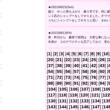
★2021/08/15(Sun)
曇り やっと雨も上がり 曇り空です。特に被
ン１匹のシャンプーをしてやりました。チワワ
うちにシャンプーをしてやろうと思い きれい
★2021/08/13(Fri)
雨 昨日から 豪雨で世間は 大変な事になっ
全員が コロナワクチンも完了しており 安心
[
1
] [
2
] [
3
] [
4
] [
5
] [
6
] [
7
] [
8
] [
9
] [
10
]
[
20
] [
21
] [
22
] [
23
] [
24
] [
25
] [
26
] [
[
37
] [
38
] [
39
] [
40
] [
41
] [
42
] [
43
] [
[
54
] [
55
] [
56
] [
57
] [
58
] [
59
] [
60
] [
[
71
] [
72
] [
73
] [
74
] [
75
] [
76
] [
77
] [
[
88
] [
89
] [
90
] [
91
] [
92
] [
93
] [
94
] [
[
104
] [
105
] [
106
] [
107
] [
108
] [
10
[
117
] [
118
] [
119
] [
120
] [
121
] [
122
[
130
] [
131
] [
132
] [
133
] [
134
] [
13
[
143
] [
144
] [
145
] [
146
] [
147
] [
14