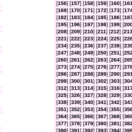
[
156
] [
157
] [
158
] [
159
] [
160
] [
16
[
169
] [
170
] [
171
] [
172
] [
173
] [
17
[
182
] [
183
] [
184
] [
185
] [
186
] [
18
[
195
] [
196
] [
197
] [
198
] [
199
] [
20
[
208
] [
209
] [
210
] [
211
] [
212
] [
21
[
221
] [
222
] [
223
] [
224
] [
225
] [
22
[
234
] [
235
] [
236
] [
237
] [
238
] [
23
[
247
] [
248
] [
249
] [
250
] [
251
] [
25
[
260
] [
261
] [
262
] [
263
] [
264
] [
26
[
273
] [
274
] [
275
] [
276
] [
277
] [
27
[
286
] [
287
] [
288
] [
289
] [
290
] [
29
[
299
] [
300
] [
301
] [
302
] [
303
] [
30
[
312
] [
313
] [
314
] [
315
] [
316
] [
31
[
325
] [
326
] [
327
] [
328
] [
329
] [
33
[
338
] [
339
] [
340
] [
341
] [
342
] [
34
[
351
] [
352
] [
353
] [
354
] [
355
] [
35
[
364
] [
365
] [
366
] [
367
] [
368
] [
36
[
377
] [
378
] [
379
] [
380
] [
381
] [
38
[
390
] [
391
] [
392
] [
393
] [
394
] [
39