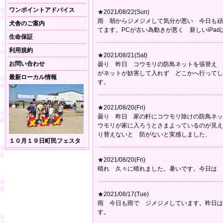
ワンポイントアドバイス
★2021/08/22(Sun)
雨 朝からジメジメして気分が悪い 今日も頑張
犬舎のご案内
てます。PCが古い為動きが悪く 新しいiPa
生命保証
利用規約
★2021/08/21(Sat)
お問い合わせ
曇り 昨日 コウモリの防鳥ネットを張替え 
がネットが妨害して入れず どこかへ行ってし
最新ローカル情報
す。
★2021/08/20(Fri)
曇り 昨日 家の軒にコウモリ除けの防鳥ネッ
ウモリが家に入ろうとさまよっているのが見え
り替えないと 防がないと実感しました、
１０月１９日町民フェスタ
★2021/08/20(Fri)
晴れ 久々に晴れました。暑いです。今日は 
★2021/08/17(Tue)
雨 今日も雨で ジメジメしています。昨日は
す。