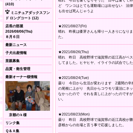
晴れ 今日も暑くなりそうだ 日中は暑くて外
(410)
ど ワンコはとても運動場には出せない 法律
も出せば死んじゃうよ
ミニチュアダックスフン
ド ロングコート (12)
店長の部屋
★2021/08/27(Fri)
2026/08/06(Thu)
晴れ 昨夜は優芽さんも帰り一人きりになりま
８月６日
た。
最新ニュース
★2021/08/26(Thu)
子犬出産情報
晴れ 昨日 高校野球で滋賀県の近江高がベス
里親募集
してました。ヒヤヒヤ、イライラの試合でした
品質・衛生管理
最新オーナー様情報
★2021/08/24(Tue)
曇り 今日から生活が変わります 2週間の辛
の尾根に上がり 先日からコウモリ退治にネッ
なかったので それを直しに上がったのですが
い。
★2021/08/23(Mon)
京都のｋ様
曇り 昨日 高校野球で滋賀県の近江高校が勝
リンク集
彦根からの出場と言う事で応援しました。
Ｑ＆Ａ集