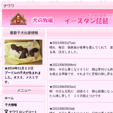
チワワ
最新子犬出産情報
★2021/08/31(Tue)
晴れ 毎日 娘家族が食事を運んでくれて 楽
る為 注文しました。
★2021/08/30(Mon)
★2014年11月２２日
晴れ 今日も暑くなりそうだ 畑は草刈りも終
プードルの子犬が生まれま
を植える準備です。それまでに芝桜の挿し芽を
した。オス２、メス１で
す。
★2021/08/29(Sun)
メニュー
晴 今日も元気だ 頑張ろう 畑も綺麗になっ
たら挿し芽して １０月植えつけです
ホーム
子犬情報
★2021/08/28(Sat)
チワワ ロングコート