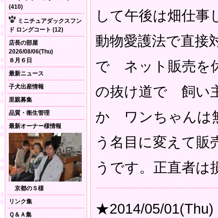
(410)
して午後は畑仕事し
ミニチュアダックスフン
ド ロングコート (12)
動物愛護法で直接
店長の部屋
2026/08/06(Thu)
８月６日
で ネット販売を
最新ニュース
子犬出産情報
の抜け道で 飼い
里親募集
か ワンちゃんは
品質・衛生管理
最新オーナー様情報
う名目に変えて販
うです。正直者は
京都のＳ様
リンク集
★2014/05/01(Thu)
Ｑ＆Ａ集