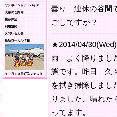
ワンポイントアドバイス
曇り 連休の谷間
犬舎のご案内
生命保証
ごしですか？
利用規約
お問い合わせ
最新ローカル情報
★2014/04/30(Wed)
雨 よく降りまし
態です。昨日 久
１０月１９日町民フェスタ
を拭き掃除しまし
りました。晴れた
ってます。