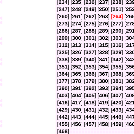
[
234
] [
235
] [
236
] [
237
] [
238
] [
23
[
247
] [
248
] [
249
] [
250
] [
251
] [
25
[
260
] [
261
] [
262
] [
263
]
[
264
]
[
26
[
273
] [
274
] [
275
] [
276
] [
277
] [
27
[
286
] [
287
] [
288
] [
289
] [
290
] [
29
[
299
] [
300
] [
301
] [
302
] [
303
] [
30
[
312
] [
313
] [
314
] [
315
] [
316
] [
31
[
325
] [
326
] [
327
] [
328
] [
329
] [
33
[
338
] [
339
] [
340
] [
341
] [
342
] [
34
[
351
] [
352
] [
353
] [
354
] [
355
] [
35
[
364
] [
365
] [
366
] [
367
] [
368
] [
36
[
377
] [
378
] [
379
] [
380
] [
381
] [
38
[
390
] [
391
] [
392
] [
393
] [
394
] [
39
[
403
] [
404
] [
405
] [
406
] [
407
] [
40
[
416
] [
417
] [
418
] [
419
] [
420
] [
42
[
429
] [
430
] [
431
] [
432
] [
433
] [
43
[
442
] [
443
] [
444
] [
445
] [
446
] [
44
[
455
] [
456
] [
457
] [
458
] [
459
] [
46
[
468
]