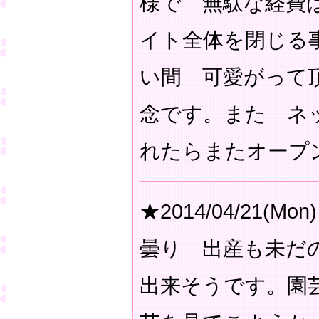
様で 無駄な経費
イト全体を閉じる
い間 可愛がって
念です。また ネ
れたらまたオープ
★2014/04/21(Mon)
曇り 出産も未だ
出来そうです。園