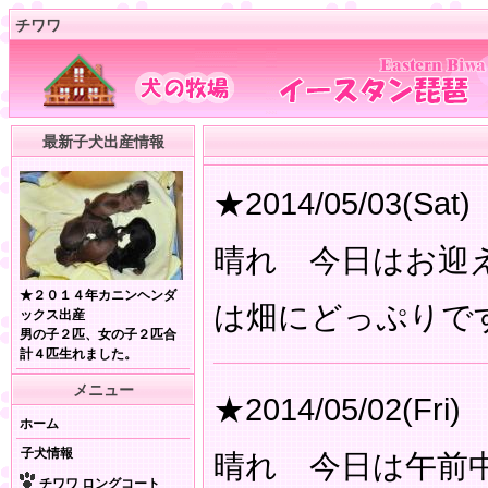
チワワ
最新子犬出産情報
★2014/05/03(Sat)
晴れ 今日はお迎
★２０１４年カニンヘンダ
は畑にどっぷりで
ックス出産
男の子２匹、女の子２匹合
計４匹生れました。
メニュー
★2014/05/02(Fri)
ホーム
子犬情報
晴れ 今日は午前
チワワ ロングコート