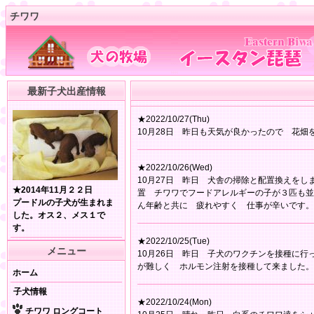
チワワ
最新子犬出産情報
★2022/10/27(Thu)
10月28日 昨日も天気が良かったので 花
★2022/10/26(Wed)
10月27日 昨日 犬舎の掃除と配置換えを
★2014年11月２２日
置 チワワでフードアレルギーの子が３匹も並
プードルの子犬が生まれま
ん年齢と共に 疲れやすく 仕事が辛いです。
した。オス２、メス１で
す。
★2022/10/25(Tue)
メニュー
10月26日 昨日 子犬のワクチンを接種に
が難しく ホルモン注射を接種して来ました。
ホーム
子犬情報
★2022/10/24(Mon)
チワワ ロングコート