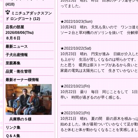
10月25日 晴れ 昨日 白系のチワワ達を
(410)
ってました。
ミニチュアダックスフン
ド ロングコート (12)
★2022/10/23(Sun)
店長の部屋
10月24日 晴れ 天気も良いので ワンコ
2026/08/06(Thu)
ソー２台と草刈機のガソリンを抜いて 分解
８月６日
最新ニュース
★2022/10/22(Sat)
10月23日 晴れ 円安が進み 日銀が介入
子犬出産情報
も上がり 生活が苦しくなるのは明らかです。
里親募集
たと思う 暖房は薪ストーブがあるから良いと
家庭の電気は太陽光にして 生きていかないと
品質・衛生管理
最新オーナー様情報
★2022/10/21(Fri)
10月22日 曇り 毎日 同じことをして 
早い 時間が過ぎるのが早く感じる。
★2022/10/21(Fri)
10月21日 晴れ 夏の間 薪の原木を積み
兵庫県のＳ様
始めました。体が最初ついていかなくて足が動
リンク集
ると休むと体が動かなくなることを実感しまし
Ｑ＆Ａ集