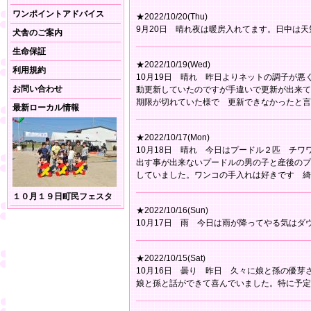
ワンポイントアドバイス
★2022/10/20(Thu)
9月20日 晴れ夜は暖房入れてます。日中は
犬舎のご案内
生命保証
★2022/10/19(Wed)
利用規約
10月19日 晴れ 昨日よりネットの調子が
お問い合わせ
動更新していたのですが手違いで更新が出来て
期限が切れていた様で 更新できなかったと言
最新ローカル情報
★2022/10/17(Mon)
10月18日 晴れ 今日はプードル２匹 チ
出す事が出来ないプードルの男の子と産後のプ
していました。ワンコの手入れは好きです 綺
１０月１９日町民フェスタ
★2022/10/16(Sun)
10月17日 雨 今日は雨が降ってやる気は
★2022/10/15(Sat)
10月16日 曇り 昨日 久々に娘と孫の優
娘と孫と話ができて喜んでいました。特に予定