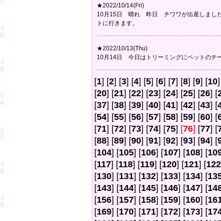
★2022/10/14(Fri)
10月15日 晴れ 昨日 チワワが出産しま
トに行きます。
★2022/10/13(Thu)
10月14日 今日はトリーミングにペットのチ
[
1
] [
2
] [
3
] [
4
] [
5
] [
6
] [
7
] [
8
] [
9
] [
10
]
[
20
] [
21
] [
22
] [
23
] [
24
] [
25
] [
26
] [
[
37
] [
38
] [
39
] [
40
] [
41
] [
42
] [
43
] [
[
54
] [
55
] [
56
] [
57
] [
58
] [
59
] [
60
] [
[
71
] [
72
] [
73
] [
74
] [
75
]
[
76
]
[
77
] [
[
88
] [
89
] [
90
] [
91
] [
92
] [
93
] [
94
] [
[
104
] [
105
] [
106
] [
107
] [
108
] [
10
[
117
] [
118
] [
119
] [
120
] [
121
] [
122
[
130
] [
131
] [
132
] [
133
] [
134
] [
13
[
143
] [
144
] [
145
] [
146
] [
147
] [
14
[
156
] [
157
] [
158
] [
159
] [
160
] [
16
[
169
] [
170
] [
171
] [
172
] [
173
] [
17