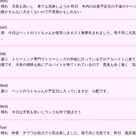
Mon)
 晴れ 天気も良いし 車でも洗車しようか 昨日 年内の出産予定日の子達のケー
お腹がそんなに大きくないので不受胎かもしれない
Sun)
 雨 今日はペットのコトちゃんが産気つきオス１無事生まれました。母子共に元気
う。
Sat)
 曇り トリーミング専門でトリーミングの学校に行っている子がアルバイトに来て
綺麗です。犬舎の掃除も他にアルバイトが来てくれているので 悪臭も全く無く 気
Wed)
 曇り ペットのコトちゃんが予定日に入っていますが 心配です。
Wed)
 晴れ 今日は天気も良いしワンコを外で遊ばそう
Tue)
 晴れ 昨夜 チワワが自力で１匹出産しました。母子共に元気です。昨日 風呂場