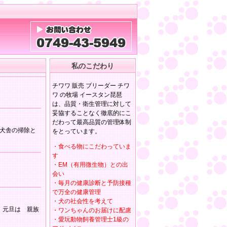
私のこだわり
チワワ 販売 ブリーダー チワ
ワ の牧場 イースタン琵琶
は、品質・衛生管理に対して
妥協することなく徹底的にこ
だわって最高品質の管理体制
犬舎の掃除と
をとっています。
・食べる物にこだわっていま
す
・EM（有用微生物）との出
会い
・毎月の健康診断と予防接種
で万全の健康管理
・犬の社会性を考えて
 元旦は 親族
・ワンちゃんのお届けに配慮
・愛玩動物飼養管理士1級の