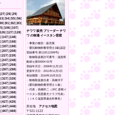
。
[
27
] [
28
] [
29
]
53
] [
54
] [
55
] [
56
]
80
] [
81
] [
82
] [
83
]
05
] [
106
] [
107
]
チワワ 販売 ブリーダー チワ
126
] [
127
] [
128
]
ワ の牧場 イースタン琵琶
] [
147
] [
148
]
] [
167
] [
168
]
・事業の種別：販売業
] [
187
] [
188
]
・愛玩動物飼養管理士1級(認定
] [
207
] [
208
]
登録番号:第118111599号)
] [
227
] [
228
]
・動物取扱業許可番号：滋賀県
] [
247
] [
248
]
動保セ第50004-01号
] [
267
] [
268
]
登録年月日：2006年11月1日
] [
287
] [
288
]
更新年月日：2011年11月1日
] [
307
] [
308
]
有効期限：2016年10月31日
] [
327
] [
328
]
・動物取扱責任者：高橋洋子
] [
347
] [
348
]
（愛玩動物飼養管理士１級）
] [
367
] [
368
]
・代表：高橋幹二（JKC 彦根イ
] [
387
] [
388
]
ースタン琵琶愛犬クラブ代表）
] [
407
] [
408
]
（ＪＫＣ滋賀県連合幹事長）
] [
427
] [
428
]
] [
447
] [
448
]
所在地
アクセス地図
] [
467
] [
468
]
〒521-1122