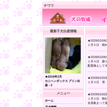
チワワ
最新子犬出産情報
★2026/01/04(
１月５日 晴
★2026/01/04(
１月４日 曇
配置換えして
★2016年3月
★2026/01/02(F
カニヘンダックス プリン出
１月３日 雪
産 ♂3
メニュー
★2026/01/02(F
１月２日 晴
ホーム
全員集まって