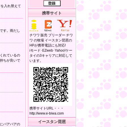
ジを入れ替えて
携帯サイト
です。雨だし
チワワ 販売 ブリーダー チワ
ワ の牧場 イースタン琵琶の
HPが携帯電話にも対応!
iモード･EZweb･Yahoo!ケー
くれているの
タイの3キャリアに対応して
持ちが良いで
います。
携帯サイトURL・・・
http://www.e-biwa.com
イースタン琵琶
にバアバアの