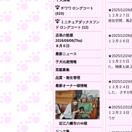
子犬情報
チワワ ロングコート
★2025/12/26(F
(410)
１２月２７日
居住空間、風
ミニチュアダックスフン
ド ロングコート (12)
店長の部屋
★2025/12/26(F
2026/08/06(Thu)
１２月２６日
８月６日
最新ニュース
★2025/12/24(
１２月２５日
子犬出産情報
た。物価も値
里親募集
品質・衛生管理
★2025/12/24(
最新オーナー様情報
１２月２４日
した。 さす
★2025/12/22(
１２月２３日
うか
近江八幡市のＭ様
リンク集