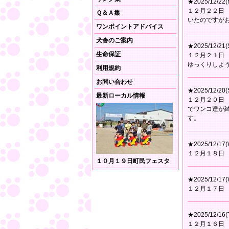
★2025/12/22(
１２月２２日
Ｑ＆Ａ集
いたのですが
ワンポイントアドバイス
犬舎のご案内
★2025/12/21(
生命保証
１２月２１日
ゆっくりしよ
利用規約
お問い合わせ
★2025/12/20(
最新ローカル情報
１２月２０日
でワンコ達が
す。
★2025/12/17(
１２月１８日
１０月１９日町民フェスタ
★2025/12/17(
１２月１７日
★2025/12/16(
１２月１６日