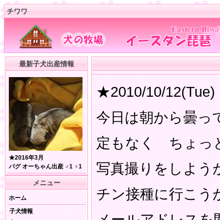
チワワ
最新子犬出産情報
★2010/10/12(Tue)
今日は朝から曇っ
定もなく ちょっ
★2016年3月
写真撮りをしよう
パグ オーちゃん出産 ♂1 ♀1
メニュー
チン接種に行こう
ホーム
子犬情報
メールアドレスを