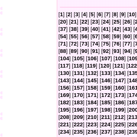
[
1
] [
2
] [
3
] [
4
] [
5
] [
6
] [
7
] [
8
] [
9
] [
10
]
[
20
] [
21
] [
22
] [
23
] [
24
] [
25
] [
26
] [
[
37
] [
38
] [
39
] [
40
] [
41
] [
42
] [
43
] [
[
54
] [
55
] [
56
] [
57
] [
58
] [
59
] [
60
] [
[
71
] [
72
] [
73
] [
74
] [
75
] [
76
] [
77
] [
[
88
] [
89
] [
90
] [
91
] [
92
] [
93
] [
94
] [
[
104
] [
105
] [
106
] [
107
] [
108
] [
10
[
117
] [
118
] [
119
] [
120
] [
121
] [
122
[
130
] [
131
] [
132
] [
133
] [
134
] [
13
[
143
] [
144
] [
145
] [
146
] [
147
] [
14
[
156
] [
157
] [
158
] [
159
] [
160
] [
16
[
169
] [
170
] [
171
] [
172
] [
173
] [
17
[
182
] [
183
] [
184
] [
185
] [
186
] [
18
[
195
] [
196
] [
197
] [
198
] [
199
] [
20
[
208
] [
209
] [
210
] [
211
] [
212
] [
21
[
221
] [
222
] [
223
] [
224
] [
225
] [
22
[
234
] [
235
] [
236
] [
237
] [
238
] [
23